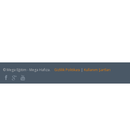
© Mega Eğitim - Mega Hafıza.
Gizlilik Politikası
|
Kullanım Şartları