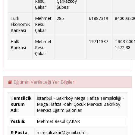
Resul
Çerkezköy
Çakar
Şubesi
Türk
Mehmet
285
61887319
84000320
Ekonomik
Resul
Bankası
Çakar
Halk
Mehmet
19711337
TR03 0001
Bankası
Resul
1472 38
Çakar
Eğitimin Verileceği Yer Bilgileri
Temsilcik
İstanbul - Bakırköy Mega Hafıza Temsilciliği -
Kurum
Mega Hafıza -dahi Çocuk Merkezi Bakırköy
Adı:
Merkez Eğitim Salonları
Yetkili:
Mehmet Resul ÇAKAR
E-Posta:
m.resulcakar@gmail.com -