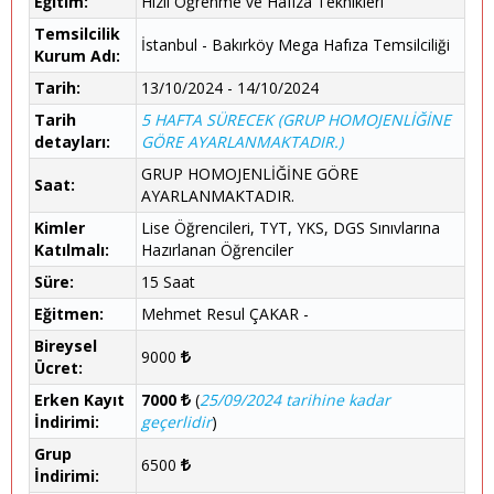
Eğitim:
Hızlı Öğrenme ve Hafıza Teknikleri
Temsilcilik
İstanbul - Bakırköy Mega Hafıza Temsilciliği
Kurum Adı:
Tarih:
13/10/2024 - 14/10/2024
Tarih
5 HAFTA SÜRECEK (GRUP HOMOJENLİĞİNE
detayları:
GÖRE AYARLANMAKTADIR.)
GRUP HOMOJENLİĞİNE GÖRE
Saat:
AYARLANMAKTADIR.
Kimler
Lise Öğrencileri, TYT, YKS, DGS Sınıvlarına
Katılmalı:
Hazırlanan Öğrenciler
Süre:
15 Saat
Eğitmen:
Mehmet Resul ÇAKAR -
Bireysel
9000
Ücret:
Erken Kayıt
7000
(
25/09/2024 tarihine kadar
İndirimi:
geçerlidir
)
Grup
6500
İndirimi: