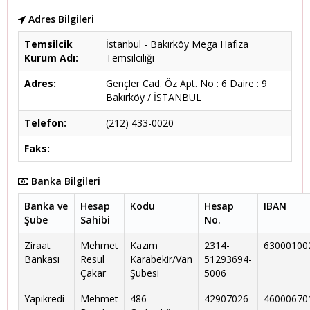
Adres Bilgileri
Temsilcik
İstanbul - Bakırköy Mega Hafıza
Kurum Adı:
Temsilciliği
Adres:
Gençler Cad. Öz Apt. No : 6 Daire : 9
Bakırköy / İSTANBUL
Telefon:
(212) 433-0020
Faks:
Banka Bilgileri
Banka ve
Hesap
Kodu
Hesap
IBAN
Şube
Sahibi
No.
Ziraat
Mehmet
Kazım
2314-
63000100
Bankası
Resul
Karabekir/Van
51293694-
Çakar
Şubesi
5006
Yapıkredi
Mehmet
486-
42907026
46000670