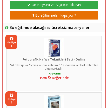
Ön Başvuru ve Bilgi İçin Tıklayın
Bu eğitim neleri kapsıyor ?
Bu eğitimde alacağınız ücretsiz materyaller
Hediye
1
Fotografik Hafıza Teknikleri Seti - Online
Set 3 kitap ve "online audio anlatımlı" 12 ders ve alt bölümlerden
oluşmaktadır.
1950
Değerinde
Hediye
2