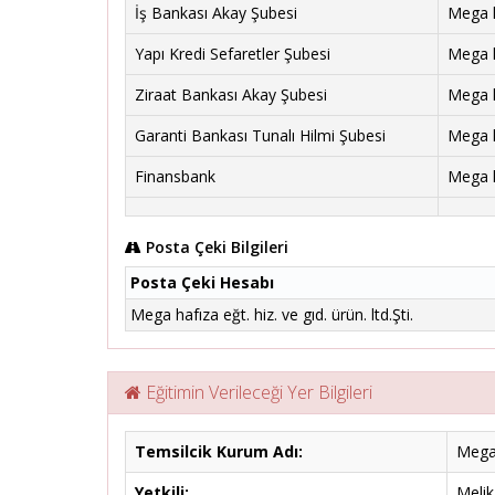
İş Bankası Akay Şubesi
Mega ha
Yapı Kredi Sefaretler Şubesi
Mega ha
Ziraat Bankası Akay Şubesi
Mega ha
Garanti Bankası Tunalı Hilmi Şubesi
Mega ha
Finansbank
Mega ha
Posta Çeki Bilgileri
Posta Çeki Hesabı
Mega hafıza eğt. hiz. ve gıd. ürün. ltd.Şti.
Eğitimin Verileceği Yer Bilgileri
Temsilcik Kurum Adı:
Mega 
Yetkili:
Meli