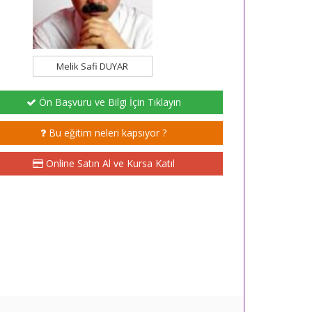
Melik Safi DUYAR
Ön Başvuru ve Bilgi İçin Tıklayın
Bu eğitim neleri kapsıyor ?
Online Satın Al ve Kursa Katıl