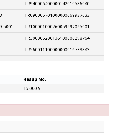
TR940006400000142010586040
3
TR090006701000000069937033
9-5001
TR100001000760059992095001
TR300006200136100006298764
TR560011100000000016733843
Hesap No.
15 000 9