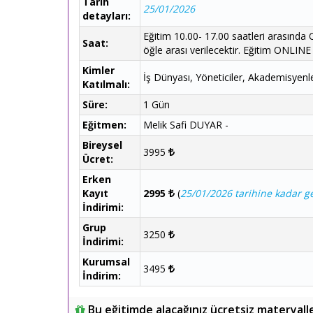
Tarih
25/01/2026
detayları:
Eğitim 10.00- 17.00 saatleri arasında
Saat:
öğle arası verilecektir. Eğitim ONLINE
Kimler
İş Dünyası, Yöneticiler, Akademisyenle
Katılmalı:
Süre:
1 Gün
Eğitmen:
Melik Safi DUYAR -
Bireysel
3995
Ücret:
Erken
Kayıt
2995
(
25/01/2026 tarihine kadar ge
İndirimi:
Grup
3250
İndirimi:
Kurumsal
3495
İndirim:
Bu eğitimde alacağınız ücretsiz materyall