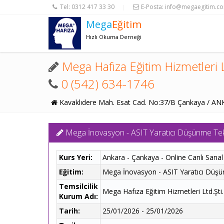
Tel:
0312 417 33 30
E-Posta:
info@megaegitim.c
|
Mega
Eğitim
Hızlı Okuma Derneği
Mega Hafıza Eğitim Hizmetleri L
0 (542) 634-1746
Kavaklıdere Mah. Esat Cad. No:37/B Çankaya / A
Mega İnovasyon - ASIT Yaratıcı Düşünme Tekn
Kurs Yeri:
Ankara - Çankaya - Online Canlı Sanal
Eğitim:
Mega İnovasyon - ASIT Yaratıcı Düşü
Temsilcilik
Mega Hafıza Eğitim Hizmetleri Ltd.Şti.
Kurum Adı:
Tarih:
25/01/2026 - 25/01/2026