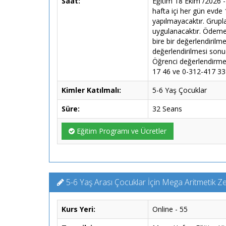
Saat:
Eğitim 18 Ekim /2026 -
hafta içi her gün evde 
yapılmayacaktır. Grupla
uygulanacaktır. Ödeme k
bire bir değerlendiril
değerlendirilmesi sonu
Öğrenci değerlendirmes
17 46 ve 0-312-417 33 3
Kimler Katılmalı:
5-6 Yaş Çocuklar
Süre:
32 Seans
Eğitim Programı ve Ücretler
5-6 Yaş Arası Çocuklar İçin Mega Aritmetik Ze
Kurs Yeri:
Online - 55