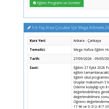
Eğitim Programı ve Ücretler
5-6 Yaş Arası Çocuklar İçin Mega Aritmetik Ze
Kurs Yeri:
Ankara - Çankaya
Temsilci:
Mega Hafıza Eğitim Hiz
Tarih:
27/09/2026 - 09/05/2
Saat:
Eğitim 27 Eylül 2026 P
eğitim tamamlanacaktır.
Eğitim okul programına 
Gruplar maksimum 5 kişi
Ödeme kolaylığı için 8 t
değerlendirilmesi gere
değerlendirilmesi sonu
Öğrenci değerlendirmes
17 46 ve 0-312-417 33 3