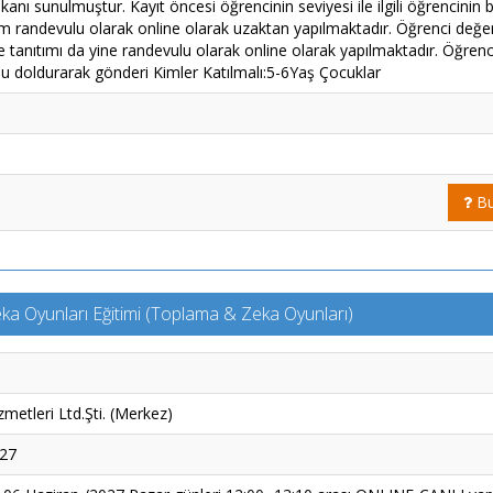
imkanı sunulmuştur. Kayıt öncesi öğrencinin seviyesi ile ilgili öğrencinin 
m randevulu olarak online olarak uzaktan yapılmaktadır. Öğrenci değe
e tanıtımı da yine randevulu olarak online olarak yapılmaktadır. Öğrenc
mu doldurarak gönderi Kimler Katılmalı:5-6Yaş Çocuklar
Bu
ka Oyunları Eğitimi (Toplama & Zeka Oyunları)
metleri Ltd.Şti. (Merkez)
027