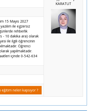
KARATUT
tim 15 Mayıs 2027
yazılım ile egzersiz
günlerde rehberlik
s - 10 dakika ara) olarak
si ile ilgili öğrencinin
pılmaktadır. Öğrenci
olarak yapılmaktadır.
aatleri içinde 0-542-634
 eğitim neleri kapsıyor ?