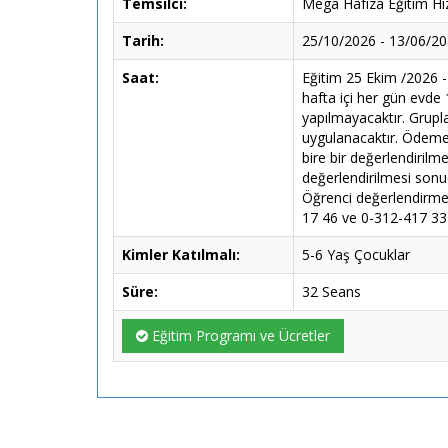
Temsilci:
Mega Hafıza Eğitim Hiz
Tarih:
25/10/2026 - 13/06/2
Saat:
Eğitim 25 Ekim /2026 -
hafta içi her gün evde 
yapılmayacaktır. Grupla
uygulanacaktır. Ödeme k
bire bir değerlendiril
değerlendirilmesi sonu
Öğrenci değerlendirmes
17 46 ve 0-312-417 33 3
Kimler Katılmalı:
5-6 Yaş Çocuklar
Süre:
32 Seans
Eğitim Programı ve Ücretler