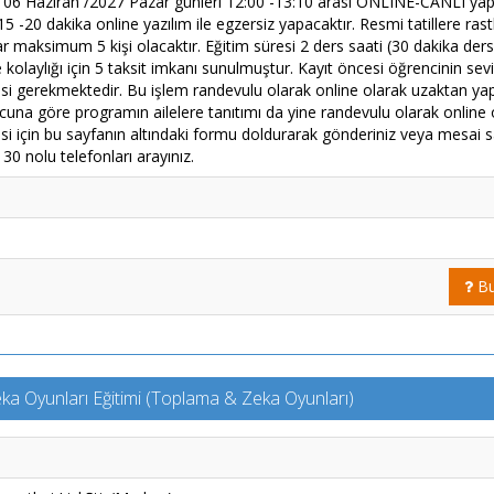
 06 Haziran /2027 Pazar günleri 12:00 -13:10 arası ONLINE-CANLI yapıl
15 -20 dakika online yazılım ile egzersiz yapacaktır. Resmi tatillere ras
r maksimum 5 kişi olacaktır. Eğitim süresi 2 ders saati (30 dakika ders
olaylığı için 5 taksit imkanı sunulmuştur. Kayıt öncesi öğrencinin seviye
mesi gerekmektedir. Bu işlem randevulu olarak online olarak uzaktan ya
cuna göre programın ailelere tanıtımı da yine randevulu olarak online 
i için bu sayfanın altındaki formu doldurarak gönderiniz veya mesai s
0 nolu telefonları arayınız.
Bu
ka Oyunları Eğitimi (Toplama & Zeka Oyunları)