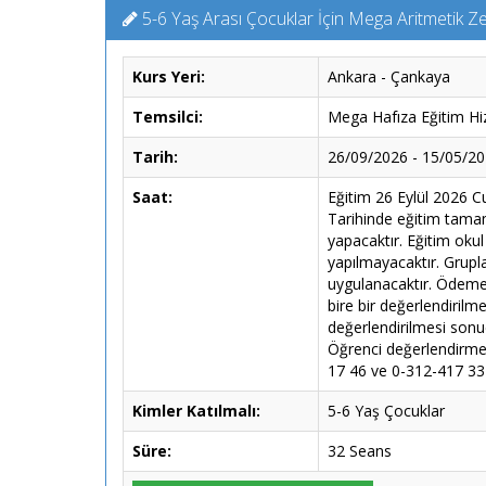
5-6 Yaş Arası Çocuklar İçin Mega Aritmetik Ze
Kurs Yeri:
Ankara - Çankaya
Temsilci:
Mega Hafıza Eğitim Hiz
Tarih:
26/09/2026 - 15/05/2
Saat:
Eğitim 26 Eylül 2026 C
Tarihinde eğitim tamaml
yapacaktır. Eğitim okul
yapılmayacaktır. Grupla
uygulanacaktır. Ödeme k
bire bir değerlendiril
değerlendirilmesi sonu
Öğrenci değerlendirmes
17 46 ve 0-312-417 33 3
Kimler Katılmalı:
5-6 Yaş Çocuklar
Süre:
32 Seans