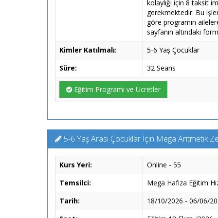
kolaylığı için 8 taksit 
gerekmektedir. Bu işle
göre programın aileler
sayfanın altındaki for
Kimler Katılmalı:
5-6 Yaş Çocuklar
Süre:
32 Seans
Eğitim Programı ve Ücretler
5-6 Yaş Arası Çocuklar İçin Mega Aritmetik Ze
Kurs Yeri:
Online - 55
Temsilci:
Mega Hafıza Eğitim Hiz
Tarih:
18/10/2026 - 06/06/2