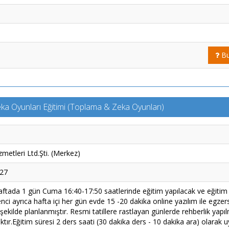
Bu
ka Oyunları Eğitimi (Toplama & Zeka Oyunları)
metleri Ltd.Şti. (Merkez)
027
ftada 1 gün Cuma 16:40-17:50 saatlerinde eğitim yapılacak ve eğitim
i ayrıca hafta içi her gün evde 15 -20 dakika online yazılım ile egzers
şekilde planlanmıştır. Resmi tatillere rastlayan günlerde rehberlik yapı
tır.Eğitim süresi 2 ders saati (30 dakika ders - 10 dakika ara) olarak