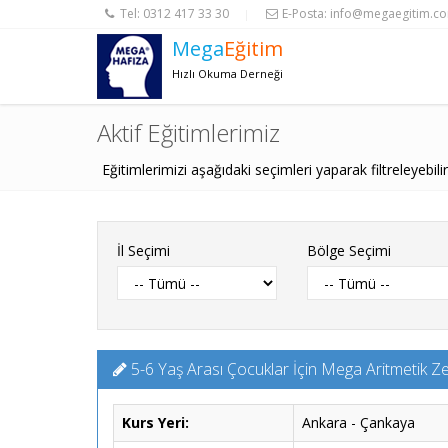
Tel:
0312 417 33 30
E-Posta:
info@megaegitim.c
|
Mega
Eğitim
Hızlı Okuma Derneği
Aktif Eğitimlerimiz
Eğitimlerimizi aşağıdaki seçimleri yaparak filtreleyebilir
İl Seçimi
Bölge Seçimi
5-6 Yaş Arası Çocuklar İçin Mega Aritmetik Ze
Kurs Yeri:
Ankara - Çankaya