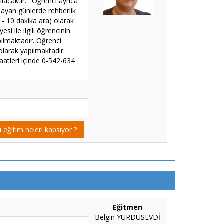
acaktır. . Öğrenci ayrıca
tlayan günlerde rehberlik
 - 10 dakika ara) olarak
si ile ilgili öğrencinin
pılmaktadır. Öğrenci
olarak yapılmaktadır.
aatleri içinde 0-542-634
 eğitim neleri kapsıyor ?
Eğitmen
Belgin YURDUSEVDİ