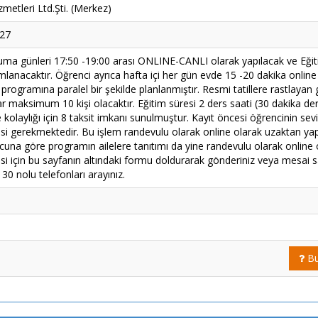
metleri Ltd.Şti. (Merkez)
027
Cuma günleri 17:50 -19:00 arası ONLINE-CANLI olarak yapılacak ve Eği
anacaktır. Öğrenci ayrıca hafta içi her gün evde 15 -20 dakika online 
 programına paralel bir şekilde planlanmıştır. Resmi tatillere rastlayan 
r maksimum 10 kişi olacaktır. Eğitim süresi 2 ders saati (30 dakika der
olaylığı için 8 taksit imkanı sunulmuştur. Kayıt öncesi öğrencinin seviye
mesi gerekmektedir. Bu işlem randevulu olarak online olarak uzaktan ya
cuna göre programın ailelere tanıtımı da yine randevulu olarak online 
i için bu sayfanın altındaki formu doldurarak gönderiniz veya mesai s
0 nolu telefonları arayınız.
Bu