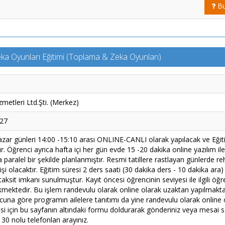
Bu
ka Oyunları Eğitimi (Toplama & Zeka Oyunları)
metleri Ltd.Şti. (Merkez)
027
azar günleri 14:00 -15:10 arası ONLINE-CANLI olarak yapılacak ve Eği
 Öğrenci ayrıca hafta içi her gün evde 15 -20 dakika online yazılım ile
paralel bir şekilde planlanmıştır. Resmi tatillere rastlayan günlerde re
 olacaktır. Eğitim süresi 2 ders saati (30 dakika ders - 10 dakika ara)
aksit imkanı sunulmuştur. Kayıt öncesi öğrencinin seviyesi ile ilgili öğre
kmektedir. Bu işlem randevulu olarak online olarak uzaktan yapılmakta
cuna göre programın ailelere tanıtımı da yine randevulu olarak online 
i için bu sayfanın altındaki formu doldurarak gönderiniz veya mesai s
0 nolu telefonları arayınız.