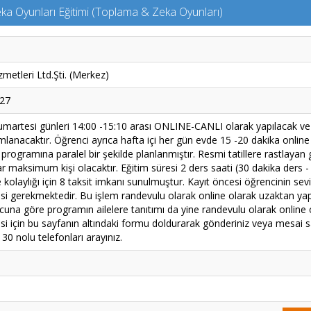
ka Oyunları Eğitimi (Toplama & Zeka Oyunları)
metleri Ltd.Şti. (Merkez)
027
umartesi günleri 14:00 -15:10 arası ONLINE-CANLI olarak yapılacak v
anacaktır. Öğrenci ayrıca hafta içi her gün evde 15 -20 dakika online 
 programına paralel bir şekilde planlanmıştır. Resmi tatillere rastlayan 
r maksimum kişi olacaktır. Eğitim süresi 2 ders saati (30 dakika ders -
olaylığı için 8 taksit imkanı sunulmuştur. Kayıt öncesi öğrencinin seviye
mesi gerekmektedir. Bu işlem randevulu olarak online olarak uzaktan ya
cuna göre programın ailelere tanıtımı da yine randevulu olarak online 
i için bu sayfanın altındaki formu doldurarak gönderiniz veya mesai s
0 nolu telefonları arayınız.