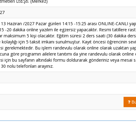
metleri Ltd.Şti. (Merkez)
027
 13 Haziran /2027 Pazar günleri 14:15 -15:25 arası ONLINE-CANLI yapıl
15 -20 dakika online yazılım ile egzersiz yapacaktır. Resmi tatillere ras
r maksimum 5 kişi olacaktır. Eğitim süresi 2 ders saati (30 dakika ders
olaylığı için 5 taksit imkanı sunulmuştur. Kayıt öncesi öğrencinin seviye
mesi gerekmektedir. Bu işlem randevulu olarak online olarak uzaktan ya
cuna göre programın ailelere tanıtımı da yine randevulu olarak online 
i için bu sayfanın altındaki formu doldurarak gönderiniz veya mesai s
0 nolu telefonları arayınız.
Bu