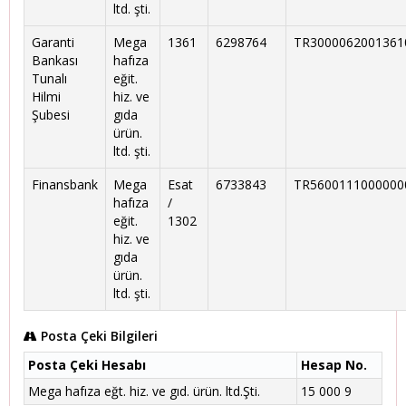
ltd. şti.
Garanti
Mega
1361
6298764
TR3000062001361
Bankası
hafıza
Tunalı
eğit.
Hilmi
hiz. ve
Şubesi
gıda
ürün.
ltd. şti.
Finansbank
Mega
Esat
6733843
TR5600111000000
hafıza
/
eğit.
1302
hiz. ve
gıda
ürün.
ltd. şti.
Posta Çeki Bilgileri
Posta Çeki Hesabı
Hesap No.
Mega hafıza eğt. hiz. ve gıd. ürün. ltd.Şti.
15 000 9