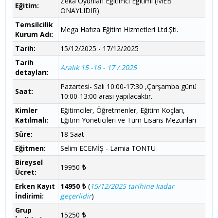
Zeka Oyunları Eğitimci Eğitimi (MEB
Eğitim:
ONAYLIDIR)
Temsilcilik
Mega Hafıza Eğitim Hizmetleri Ltd.Şti.
Kurum Adı:
Tarih:
15/12/2025 - 17/12/2025
Tarih
Aralık 15 -16 - 17 / 2025
detayları:
Pazartesi- Salı 10:00-17:30 ,Çarşamba günü
Saat:
10:00-13:00 arası yapılacaktır.
Kimler
Eğitimciler, Öğretmenler, Eğitim Koçları,
Katılmalı:
Eğitim Yöneticileri ve Tüm Lisans Mezunları
Süre:
18 Saat
Eğitmen:
Selim ECEMİŞ - Lamia TONTU
Bireysel
19950
Ücret:
Erken Kayıt
14950
(
15/12/2025 tarihine kadar
İndirimi:
geçerlidir
)
Grup
15250