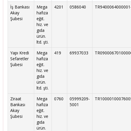
İş Bankası
Mega
4201
0586040
TR9400064000001
Akay
hafıza
Şubesi
eğit.
hiz. ve
gıda
ürün.
ltd. şti.
Yapı Kredi
Mega
419
69937033
TR0900067010000
Sefaretler
hafıza
Şubesi
eğit.
hiz. ve
gıda
ürün.
ltd. şti.
Ziraat
Mega
0760
05999209-
TR1000010007600
Bankası
hafıza
5001
Akay
eğit.
Şubesi
hiz. ve
gıda
ürün.